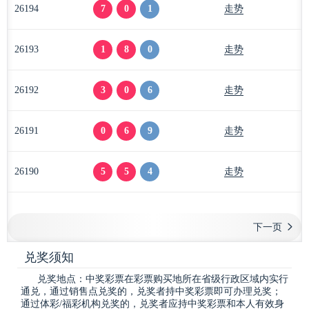
26194
7
0
1
走势
26193
1
8
0
走势
26192
3
0
6
走势
26191
0
6
9
走势
26190
5
5
4
走势
下一页
兑奖须知
兑奖地点：中奖彩票在彩票购买地所在省级行政区域内实行
通兑，通过销售点兑奖的，兑奖者持中奖彩票即可办理兑奖；
通过体彩/福彩机构兑奖的，兑奖者应持中奖彩票和本人有效身