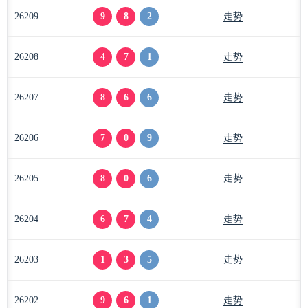
26209
9
8
2
走势
26208
4
7
1
走势
26207
8
6
6
走势
26206
7
0
9
走势
26205
8
0
6
走势
26204
6
7
4
走势
26203
1
3
5
走势
26202
9
6
1
走势